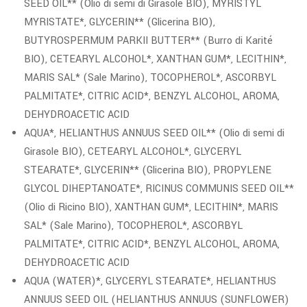
SEED OIL** (Olio di semi di Girasole BIO), MYRISTYL
MYRISTATE*, GLYCERIN** (Glicerina BIO),
BUTYROSPERMUM PARKII BUTTER** (Burro di Karité
BIO), CETEARYL ALCOHOL*, XANTHAN GUM*, LECITHIN*,
MARIS SAL* (Sale Marino), TOCOPHEROL*, ASCORBYL
PALMITATE*, CITRIC ACID*, BENZYL ALCOHOL, AROMA,
DEHYDROACETIC ACID
AQUA*, HELIANTHUS ANNUUS SEED OIL** (Olio di semi di
Girasole BIO), CETEARYL ALCOHOL*, GLYCERYL
STEARATE*, GLYCERIN** (Glicerina BIO), PROPYLENE
GLYCOL DIHEPTANOATE*, RICINUS COMMUNIS SEED OIL**
(Olio di Ricino BIO), XANTHAN GUM*, LECITHIN*, MARIS
SAL* (Sale Marino), TOCOPHEROL*, ASCORBYL
PALMITATE*, CITRIC ACID*, BENZYL ALCOHOL, AROMA,
DEHYDROACETIC ACID
AQUA (WATER)*, GLYCERYL STEARATE*, HELIANTHUS
ANNUUS SEED OIL (HELIANTHUS ANNUUS (SUNFLOWER)