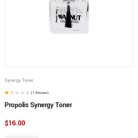
Synergy Toner
(1 Review)
Rated
Propolis Synergy Toner
1.00
out
of
$
16.00
5