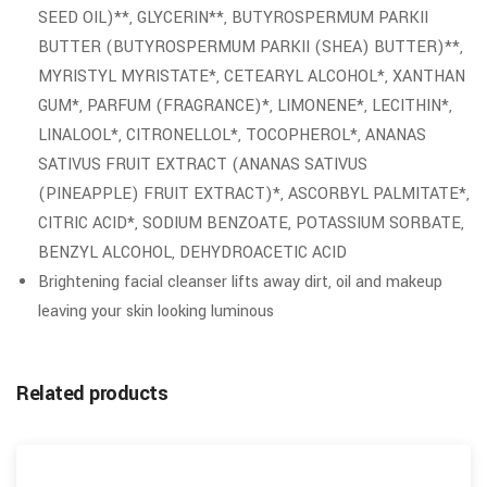
SEED OIL)**, GLYCERIN**, BUTYROSPERMUM PARKII
BUTTER (BUTYROSPERMUM PARKII (SHEA) BUTTER)**,
MYRISTYL MYRISTATE*, CETEARYL ALCOHOL*, XANTHAN
GUM*, PARFUM (FRAGRANCE)*, LIMONENE*, LECITHIN*,
LINALOOL*, CITRONELLOL*, TOCOPHEROL*, ANANAS
SATIVUS FRUIT EXTRACT (ANANAS SATIVUS
(PINEAPPLE) FRUIT EXTRACT)*, ASCORBYL PALMITATE*,
CITRIC ACID*, SODIUM BENZOATE, POTASSIUM SORBATE,
BENZYL ALCOHOL, DEHYDROACETIC ACID
Brightening facial cleanser lifts away dirt, oil and makeup
leaving your skin looking luminous
Related products