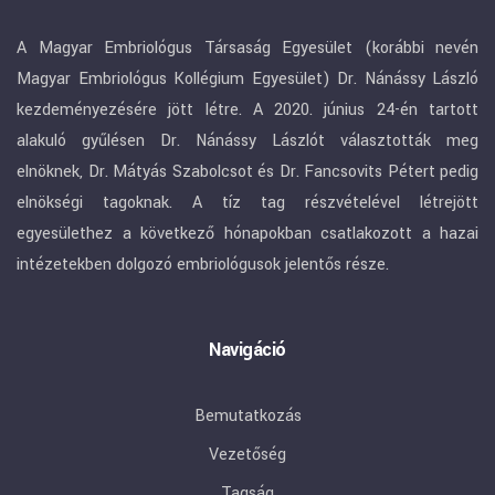
A Magyar Embriológus Társaság Egyesület (korábbi nevén
Magyar Embriológus Kollégium Egyesület) Dr. Nánássy László
kezdeményezésére jött létre. A 2020. június 24-én tartott
alakuló gyűlésen Dr. Nánássy Lászlót választották meg
elnöknek, Dr. Mátyás Szabolcsot és Dr. Fancsovits Pétert pedig
elnökségi tagoknak. A tíz tag részvételével létrejött
egyesülethez a következő hónapokban csatlakozott a hazai
intézetekben dolgozó embriológusok jelentős része.
Navigáció
Bemutatkozás
Vezetőség
Tagság