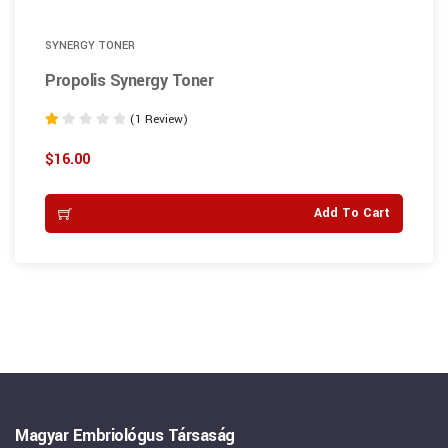
SYNERGY TONER
Propolis Synergy Toner
(1 Review)
Rated
1.00
$
16.00
out
of
Add To Cart
5
Magyar Embriológus Társaság