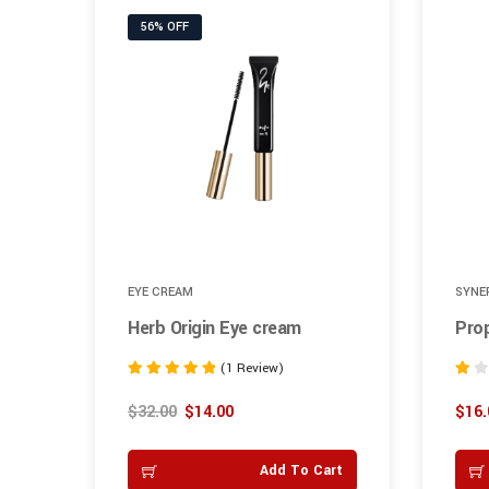
56% OFF
EYE CREAM
SYNE
Herb Origin Eye cream
Prop
(1 Review)
Rated
Rated
5.00
1.00
$
32.00
$
14.00
$
16.
out of 5
out
of
art
Add To Cart
5