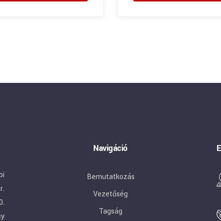
Navigáció
E
bi
Bemutatkozás
r.
Vezetőség
0.
Tagság
sy