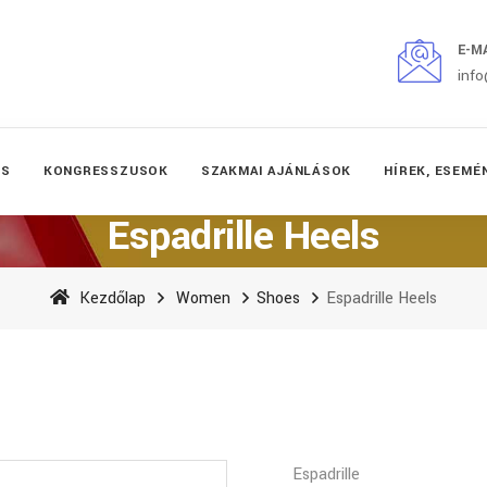
E-M
inf
ÉS
KONGRESSZUSOK
SZAKMAI AJÁNLÁSOK
HÍREK, ESEMÉ
Espadrille Heels
Kezdőlap
Women
Shoes
Espadrille Heels
Espadrille