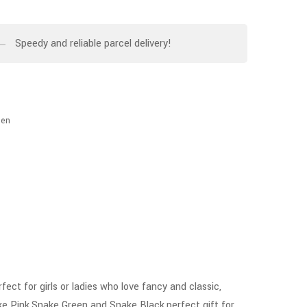
Speedy and reliable parcel delivery!
en
 for girls or ladies who love fancy and classic,
nake Pink,Snake Green and Snake Black,perfect gift for