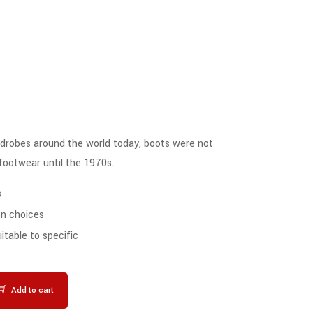
Rated
4.50
out of 5
rdrobes around the world today, boots were not
footwear until the 1970s.
s
on choices
table to specific
Add to cart