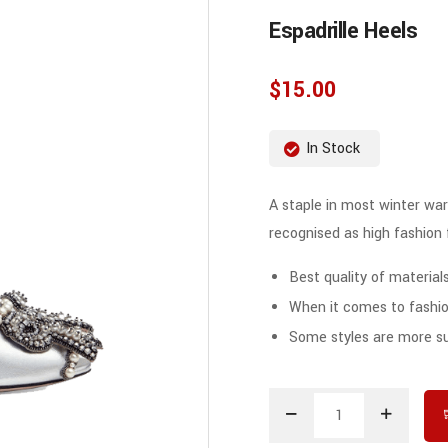
Espadrille Heels
$
15.00
In Stock
A staple in most winter wa
recognised as high fashion 
Best quality of material
When it comes to fashi
Some styles are more sui