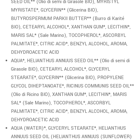
SEED OIL** (Olio di semi di Girasole BIO), MYRISTYL
MYRISTATE*, GLYCERIN** (Glicerina BIO),
BUTYROSPERMUM PARKII BUTTER** (Burro di Karité
BIO), CETEARYL ALCOHOL*, XANTHAN GUM*, LECITHIN*,
MARIS SAL* (Sale Marino), TOCOPHEROL*, ASCORBYL
PALMITATE*, CITRIC ACID*, BENZYL ALCOHOL, AROMA,
DEHYDROACETIC ACID
AQUA*, HELIANTHUS ANNUUS SEED OIL** (Olio di semi di
Girasole BIO), CETEARYL ALCOHOL*, GLYCERYL
STEARATE*, GLYCERIN** (Glicerina BIO), PROPYLENE
GLYCOL DIHEPTANOATE*, RICINUS COMMUNIS SEED OIL**
(Olio di Ricino BIO), XANTHAN GUM*, LECITHIN*, MARIS
SAL* (Sale Marino), TOCOPHEROL*, ASCORBYL
PALMITATE*, CITRIC ACID*, BENZYL ALCOHOL, AROMA,
DEHYDROACETIC ACID
AQUA (WATER)*, GLYCERYL STEARATE*, HELIANTHUS
ANNUUS SEED OIL (HELIANTHUS ANNUUS (SUNFLOWER)