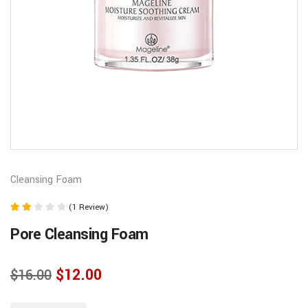
Cleansing Foam
(1 Review)
Rated
Pore Cleansing Foam
2.00
out of
5
$
12.00
$
16.00