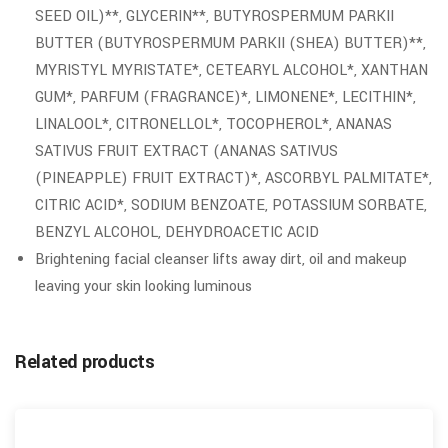
SEED OIL)**, GLYCERIN**, BUTYROSPERMUM PARKII
BUTTER (BUTYROSPERMUM PARKII (SHEA) BUTTER)**,
MYRISTYL MYRISTATE*, CETEARYL ALCOHOL*, XANTHAN
GUM*, PARFUM (FRAGRANCE)*, LIMONENE*, LECITHIN*,
LINALOOL*, CITRONELLOL*, TOCOPHEROL*, ANANAS
SATIVUS FRUIT EXTRACT (ANANAS SATIVUS
(PINEAPPLE) FRUIT EXTRACT)*, ASCORBYL PALMITATE*,
CITRIC ACID*, SODIUM BENZOATE, POTASSIUM SORBATE,
BENZYL ALCOHOL, DEHYDROACETIC ACID
Brightening facial cleanser lifts away dirt, oil and makeup
leaving your skin looking luminous
Related products