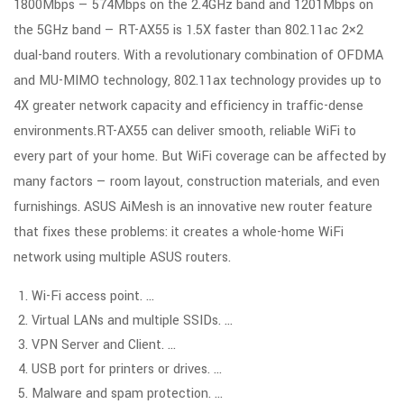
1800Mbps — 574Mbps on the 2.4GHz band and 1201Mbps on
the 5GHz band — RT-AX55 is 1.5X faster than 802.11ac 2×2
dual-band routers. With a revolutionary combination of OFDMA
and MU-MIMO technology, 802.11ax technology provides up to
4X greater network capacity and efficiency in traffic-dense
environments.RT-AX55 can deliver smooth, reliable WiFi to
every part of your home. But WiFi coverage can be affected by
many factors — room layout, construction materials, and even
furnishings. ASUS AiMesh is an innovative new router feature
that fixes these problems: it creates a whole-home WiFi
network using multiple ASUS routers.
Wi-Fi access point. …
Virtual LANs and multiple SSIDs. …
VPN Server and Client. …
USB port for printers or drives. …
Malware and spam protection. …