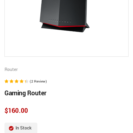
Router
(2 Review)
Rated
Gaming Router
4.50
out of 5
$
160.00
In Stock