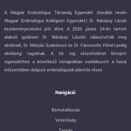
A Magyar Embriológus Társaság Egyesület (korábbi nevén
Magyar Embriológus Kollégium Egyesület) Dr. Nánássy László
kezdeményezésére jött létre. A 2020. június 24-én tartott
alakuló gyűlésen Dr. Nánássy Lászlót választották meg
elnöknek, Dr. Mátyás Szabolcsot és Dr. Fancsovits Pétert pedig
elnökségi tagoknak. A tíz tag részvételével létrejött
egyesülethez a következő hónapokban csatlakozott a hazai
intézetekben dolgozó embriológusok jelentős része.
Navigáció
Bemutatkozás
Vezetőség
Tagság