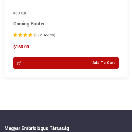
ROUTER
Gaming Router
(2 Review)
Rated
4.50
$
160.00
out of 5
Add To Cart
Magyar Embriológus Társaság