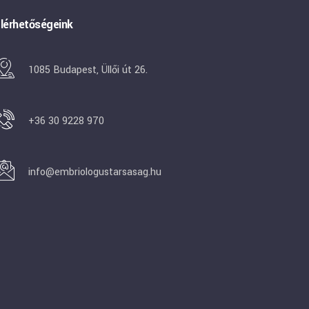
lérhetőségeink
1085 Budapest, Üllői út 26.
+36 30 9228 970
info@embriologustarsasag.hu