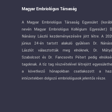
Magyar Embriológus Társaság
A Magyar Embriológus Társaság Egyesület (koráb
nevén Magyar Embriológus Kollégium Egyesület) D
Nánássy László kezdeményezésére jött létre. A 202
június 24-én tartott alakuló gyűlésen Dr. Nánás
Lászlót választották meg elnöknek, Dr. Máty
Szabolcsot és Dr. Fancsovits Pétert pedig elnöksé
tagoknak. A tíz tag részvételével létrejött egyesületh
a következő hónapokban csatlakozott a haz
intézetekben dolgozó embriológusok jelentős része.