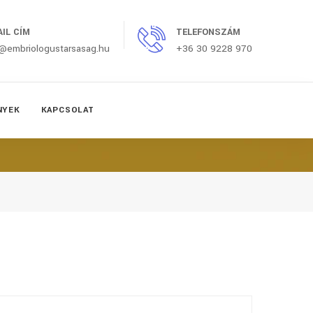
AIL CÍM
TELEFONSZÁM
o@embriologustarsasag.hu
+36 30 9228 970
NYEK
KAPCSOLAT