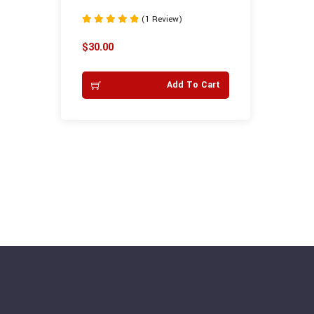
(1 Review)
Rated
5.00
$
30.00
out of 5
Add To Cart