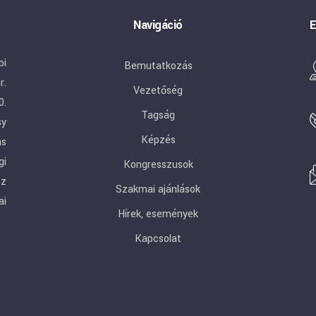
Navigáció
E
bi
Bemutatkozás
r.
Vezetőség
0.
Tagság
sy
Képzés
ás
gi
Kongresszusok
ez
Szakmai ajánlások
ai
Hírek, események
Kapcsolat