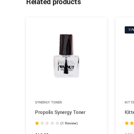
Related products
11%
SYNERGY TONER
KITT
Propolis Synergy Toner
Kitt
(1 Review)
Rated
Rated
1.00
4.00