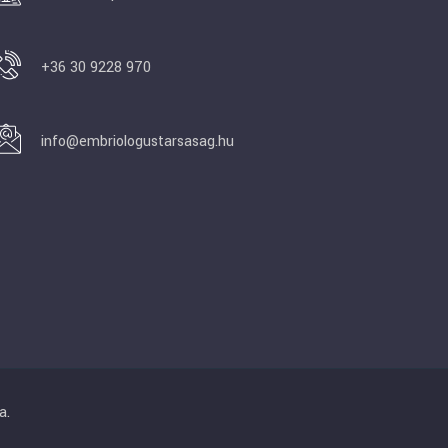
+36 30 9228 970
info@embriologustarsasag.hu
a.