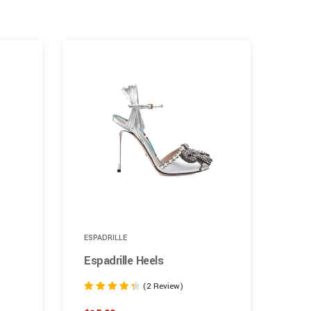
ESPADRILLE
SYN
Espadrille Heels
Pro
(2 Review)
Rated
Rate
4.50
1.00