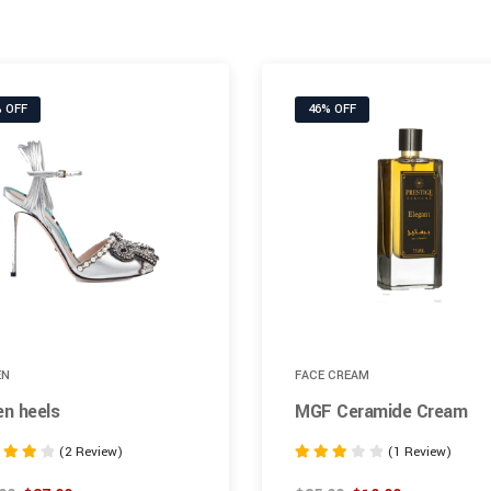
 OFF
46% OFF
EN
FACE CREAM
en heels
MGF Ceramide Cream
(2 Review)
(1 Review)
Rated
3.00