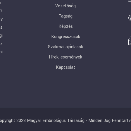
r.
Vezetőség
0.
Tagság
sy
Képzés
ás
gi
Kongresszusok
ez
Szakmai ajánlások
ai
Hírek, események
Kapcsolat
opyright 2023 Magyar Embriológus Társaság - Minden Jog Fenntartv