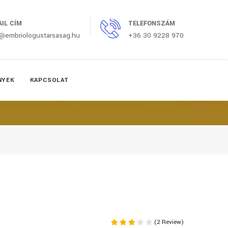
AIL CÍM
TELEFONSZÁM
o@embriologustarsasag.hu
+36 30 9228 970
NYEK
KAPCSOLAT
(2 Review)