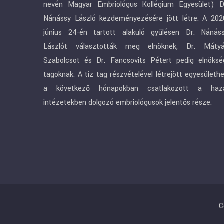
nevén Magyar Embriológus Kollégium Egyesület) D
Nánássy László kezdeményezésére jött létre. A 202
június 24-én tartott alakuló gyűlésen Dr. Nánás
Lászlót választották meg elnöknek, Dr. Máty
Szabolcsot és Dr. Fancsovits Pétert pedig elnöksé
tagoknak. A tíz tag részvételével létrejött egyesületh
a következő hónapokban csatlakozott a haz
intézetekben dolgozó embriológusok jelentős része.
C