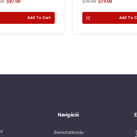
00
$
87.00
$
35.00
$
19.00
 5
out of 5
Add To Cart
Add To C
Navigáció
E
bi
Bemutatkozás