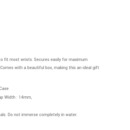
Rated
3.00
out of 5
to fit most wrists. Secures easily for maximum
. Comes with a beautiful box, making this an ideal gift
 Case
ap Width : 14mm,
ls. Do not immerse completely in water.