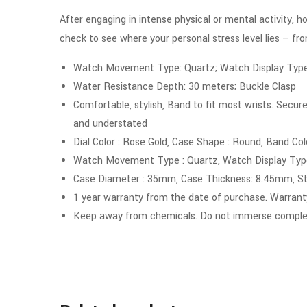
After engaging in intense physical or mental activity, h
check to see where your personal stress level lies – f
Watch Movement Type: Quartz; Watch Display Type: 
Water Resistance Depth: 30 meters; Buckle Clasp
Comfortable, stylish, Band to fit most wrists. Secure
and understated
Dial Color : Rose Gold, Case Shape : Round, Band Col
Watch Movement Type : Quartz, Watch Display Type
Case Diameter : 35mm, Case Thickness: 8.45mm, St
1 year warranty from the date of purchase. Warrant
Keep away from chemicals. Do not immerse complet