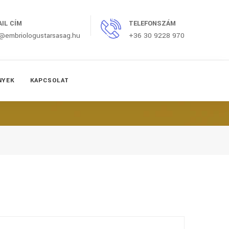
AIL CÍM
TELEFONSZÁM
o@embriologustarsasag.hu
+36 30 9228 970
NYEK
KAPCSOLAT