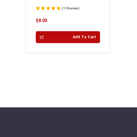
(1 Review)
Rated
5.00
$
8.00
out of 5
Add To Cart