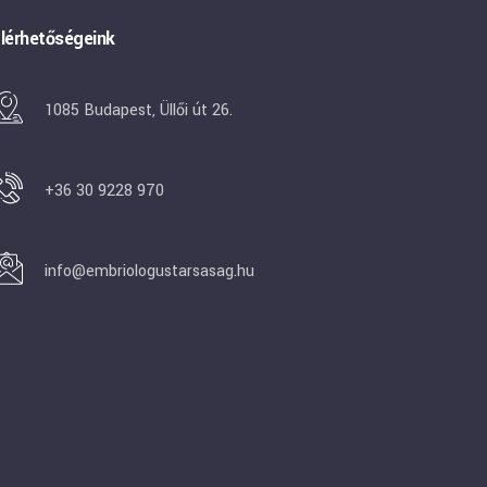
lérhetőségeink
1085 Budapest, Üllői út 26.
+36 30 9228 970
info@embriologustarsasag.hu