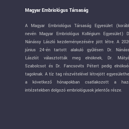
Magyar Embriológus Társaság
A Magyar Embriológus Társaság Egyesület (koráb
nevén Magyar Embriológus Kollégium Egyesület) D
Nánássy László kezdeményezésére jött létre. A 202
június 24-én tartott alakuló gyűlésen Dr. Nánás
Lászlót választották meg elnöknek, Dr. Máty
Szabolcsot és Dr. Fancsovits Pétert pedig elnöksé
tagoknak. A tíz tag részvételével létrejött egyesületh
a következő hónapokban csatlakozott a haz
intézetekben dolgozó embriológusok jelentős része.