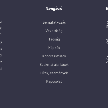
Navigáció
E
bi
Bemutatkozás
r.
Vezetőség
0.
Tagság
sy
Képzés
ás
gi
Kongresszusok
ez
Szakmai ajánlások
ai
Hírek, események
Kapcsolat