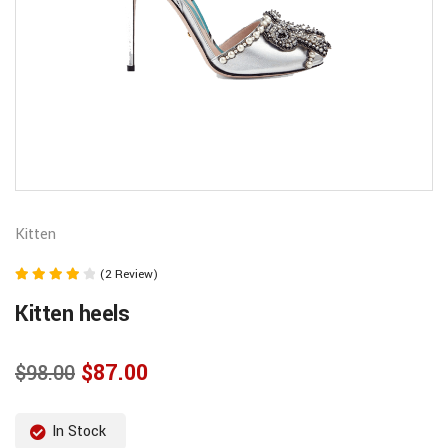
Kitten
(2 Review)
Rated
Kitten heels
4.00
out of 5
$
87.00
$
98.00
In Stock