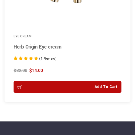
EYE CREAM
Herb Origin Eye cream
(1 Review)
Rated
5.00
$
32.00
$
14.00
out of 5
Add To Cart