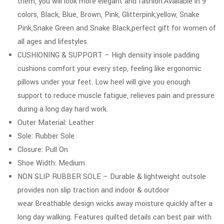
them, you will look more elegant and fashion.Available in 9
colors, Black, Blue, Brown, Pink, Glitterpink,yellow, Snake
Pink,Snake Green and Snake Black,perfect gift for women of
all ages and lifestyles.
CUSHIONING & SUPPORT – High density insole padding
cushions comfort your every step, feeling like ergonomic
pillows under your feet. Low heel will give you enough
support to reduce muscle fatigue, relieves pain and pressure
during a long day hard work.
Outer Material: Leather
Sole: Rubber Sole
Closure: Pull On
Shoe Width: Medium
NON SLIP RUBBER SOLE – Durable & lightweight outsole
provides non slip traction and indoor & outdoor
wear.Breathable design wicks away moisture quickly after a
long day walking. Features quilted details can best pair with