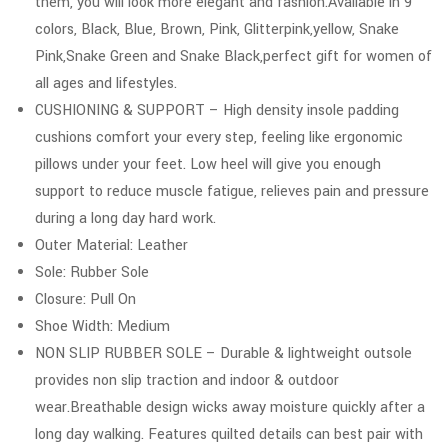
them, you will look more elegant and fashion.Available in 9
colors, Black, Blue, Brown, Pink, Glitterpink,yellow, Snake
Pink,Snake Green and Snake Black,perfect gift for women of
all ages and lifestyles.
CUSHIONING & SUPPORT – High density insole padding
cushions comfort your every step, feeling like ergonomic
pillows under your feet. Low heel will give you enough
support to reduce muscle fatigue, relieves pain and pressure
during a long day hard work.
Outer Material: Leather
Sole: Rubber Sole
Closure: Pull On
Shoe Width: Medium
NON SLIP RUBBER SOLE – Durable & lightweight outsole
provides non slip traction and indoor & outdoor
wear.Breathable design wicks away moisture quickly after a
long day walking. Features quilted details can best pair with