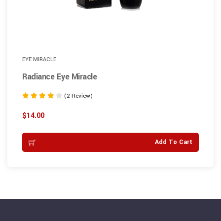
EYE MIRACLE
Radiance Eye Miracle
(2 Review)
Rated
4.00
$
14.00
out of 5
Add To Cart