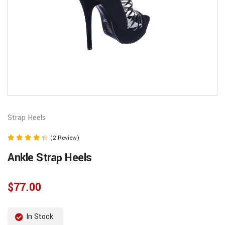
Strap Heels
(2 Review)
Rated
Ankle Strap Heels
4.50
out of 5
$
77.00
In Stock