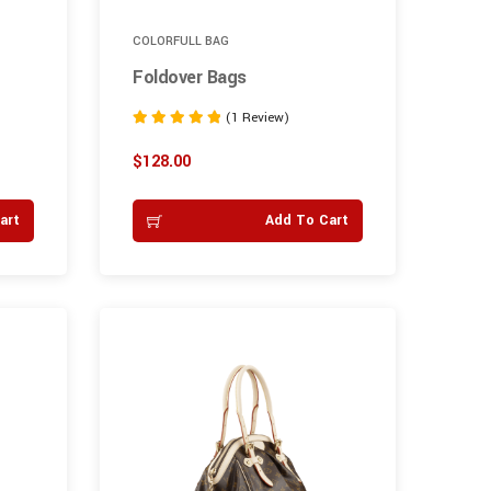
COLORFULL BAG
Foldover Bags
(1 Review)
Rated
5.00
$
128.00
out of 5
art
Add To Cart