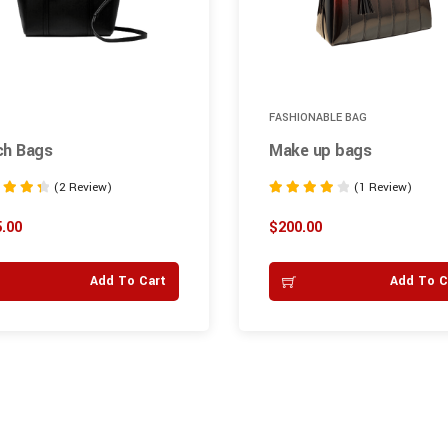
FASHIONABLE BAG
ch Bags
Make up bags
(2 Review)
(1 Review)
Rated
4.00
.00
$
200.00
 5
out of 5
Add To Cart
Add To C