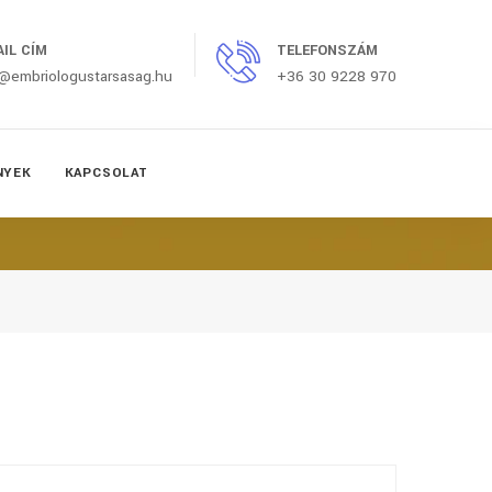
AIL CÍM
TELEFONSZÁM
o@embriologustarsasag.hu
+36 30 9228 970
NYEK
KAPCSOLAT