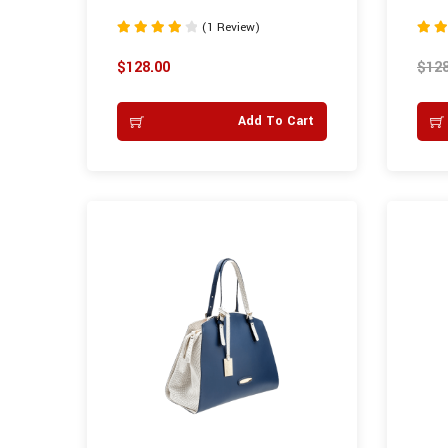
(1 Review)
Rated
Rated
4.00
5.00
$
128.00
$
128
out of 5
out of
Add To Cart