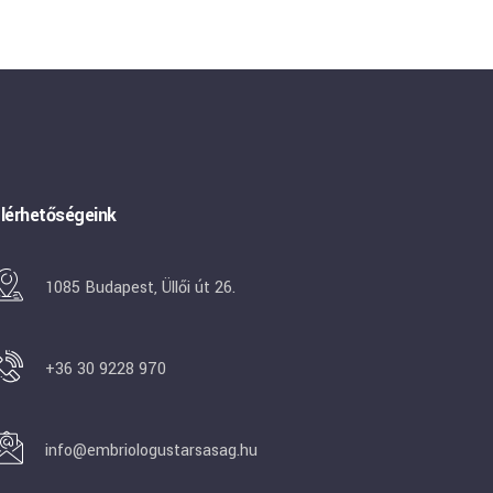
lérhetőségeink
1085 Budapest, Üllői út 26.
+36 30 9228 970
info@embriologustarsasag.hu