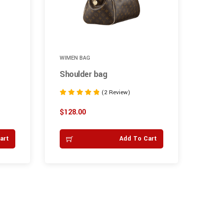
WIMEN BAG
Shoulder bag
(2 Review)
Rated
5.00
$
128.00
out of 5
art
Add To Cart