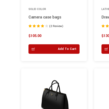
SOLID COLOR
LATH
Camera case bags
Dra
(2 Review)
Rated
Rated
4.00
5.00
$
105.00
$
130
out of 5
out of
Add To Cart