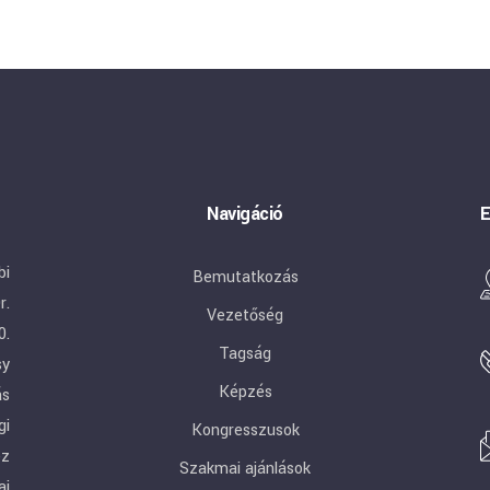
Navigáció
E
bi
Bemutatkozás
r.
Vezetőség
0.
Tagság
sy
Képzés
ás
gi
Kongresszusok
ez
Szakmai ajánlások
ai