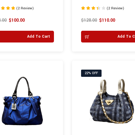
(2 Review)
(2 Review)
Rated
3.50
.00
$
100.00
$
128.00
$
110.00
 5
out of 5
Add To Cart
Add To C
22% OFF