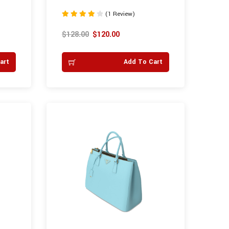
(1 Review)
Rated
4.00
$
128.00
$
120.00
out of 5
art
Add To Cart