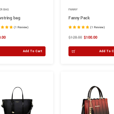
ER BAG
FANNY
wstring bag
Fanny Pack
(1 Review)
(1 Review)
Rated
5.00
.00
$
128.00
$
100.00
 5
out of 5
Add To Cart
Add To C