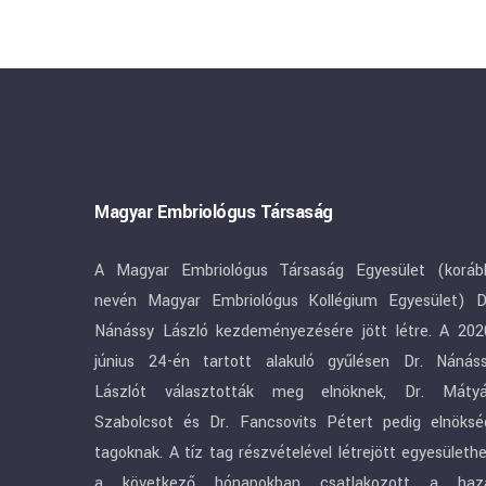
Magyar Embriológus Társaság
A Magyar Embriológus Társaság Egyesület (koráb
nevén Magyar Embriológus Kollégium Egyesület) D
Nánássy László kezdeményezésére jött létre. A 202
június 24-én tartott alakuló gyűlésen Dr. Nánás
Lászlót választották meg elnöknek, Dr. Máty
Szabolcsot és Dr. Fancsovits Pétert pedig elnöksé
tagoknak. A tíz tag részvételével létrejött egyesületh
a következő hónapokban csatlakozott a haz