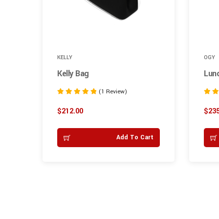
KELLY
OGY
Kelly Bag
Lun
(1 Review)
Rated
Rated
5.00
4.50
$
212.00
$
235
out of 5
out of
Add To Cart