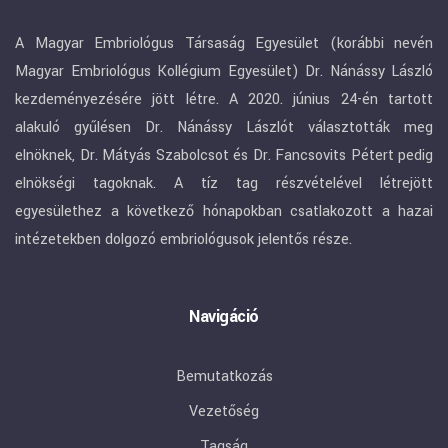
A Magyar Embriológus Társaság Egyesület (korábbi nevén
Magyar Embriológus Kollégium Egyesület) Dr. Nánássy László
kezdeményezésére jött létre. A 2020. június 24-én tartott
alakuló gyűlésen Dr. Nánássy Lászlót választották meg
elnöknek, Dr. Mátyás Szabolcsot és Dr. Fancsovits Pétert pedig
elnökségi tagoknak. A tíz tag részvételével létrejött
egyesülethez a következő hónapokban csatlakozott a hazai
intézetekben dolgozó embriológusok jelentős része.
Navigáció
Bemutatkozás
Vezetőség
Tagság