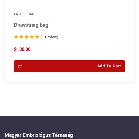
LATHER BAG
Drawstring bag
(1 Review)
Rated
5.00
$
130.00
out of 5
Add To Cart
Magyar Embriológus Társaság