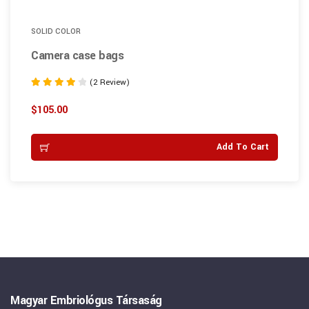
SOLID COLOR
Camera case bags
(2 Review)
Rated
4.00
$
105.00
out of 5
Add To Cart
Magyar Embriológus Társaság