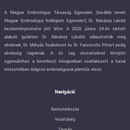
A Magyar Embriológus Társaság Egyesület (korábbi nevén
Magyar Embriológus Kollégium Egyesület) Dr. Nánássy László
kezdeményezésére jött létre. A 2020. június 24-én tartott
alakuló gyűlésen Dr. Nánássy Lászlót választották meg
elnöknek, Dr. Mátyás Szabolcsot és Dr. Fancsovits Pétert pedig
elnökségi tagoknak. A tíz tag részvételével létrejött
egyesülethez a következő hónapokban csatlakozott a hazai
intézetekben dolgozó embriológusok jelentős része.
Navigáció
Bemutatkozás
Vezetőség
Tagság