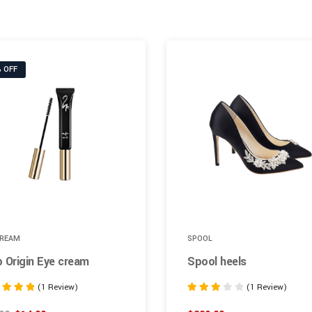
 OFF
CREAM
SPOOL
 Origin Eye cream
Spool heels
(1 Review)
(1 Review)
Rated
3.00