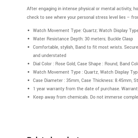
After engaging in intense physical or mental activity, h
check to see where your personal stress level lies – f
Watch Movement Type: Quartz; Watch Display Type: 
Water Resistance Depth: 30 meters; Buckle Clasp
Comfortable, stylish, Band to fit most wrists. Secure
and understated
Dial Color : Rose Gold, Case Shape : Round, Band Col
Watch Movement Type : Quartz, Watch Display Type
Case Diameter : 35mm, Case Thickness: 8.45mm, St
1 year warranty from the date of purchase. Warrant
Keep away from chemicals. Do not immerse complet