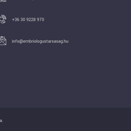
+36 30 9228 970
info@embriologustarsasag.hu
a.