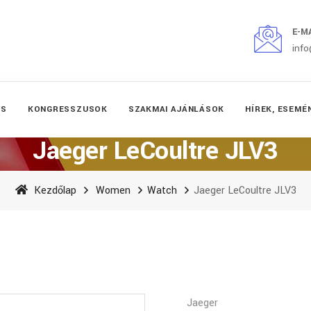
E-M
inf
ÉS
KONGRESSZUSOK
SZAKMAI AJÁNLÁSOK
HÍREK, ESEMÉ
Jaeger LeCoultre JLV3
Kezdőlap
Women
Watch
Jaeger LeCoultre JLV3
Jaeger