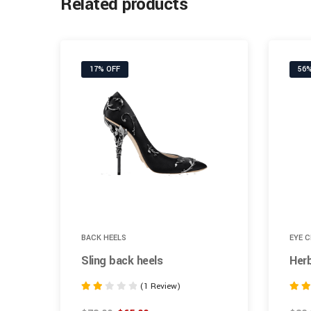
Related products
17% OFF
56%
BACK HEELS
EYE 
Sling back heels
Herb
(1 Review)
Rated
Rated
2.00
5.00