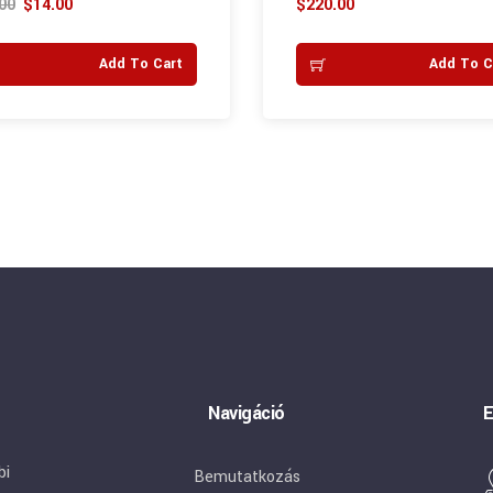
00
$
14.00
$
220.00
 5
out of 5
Add To Cart
Add To C
Navigáció
E
bi
Bemutatkozás