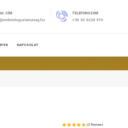
AIL CÍM
TELEFONSZÁM
o@embriologustarsasag.hu
+36 30 9228 970
NYEK
KAPCSOLAT
(2 Review)