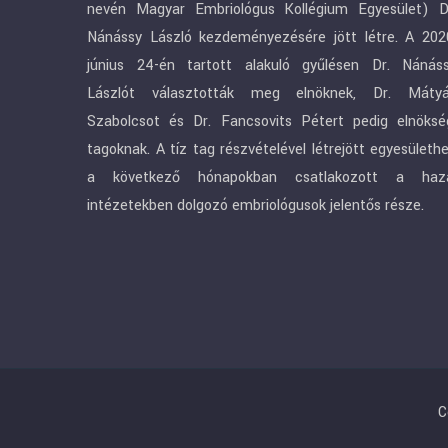
nevén Magyar Embriológus Kollégium Egyesület) D
Nánássy László kezdeményezésére jött létre. A 202
június 24-én tartott alakuló gyűlésen Dr. Nánás
Lászlót választották meg elnöknek, Dr. Máty
Szabolcsot és Dr. Fancsovits Pétert pedig elnöksé
tagoknak. A tíz tag részvételével létrejött egyesületh
a következő hónapokban csatlakozott a haz
intézetekben dolgozó embriológusok jelentős része.
C