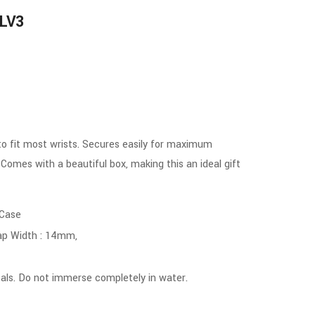
Rated
JLV3
5.00
out of 5
to fit most wrists. Secures easily for maximum
. Comes with a beautiful box, making this an ideal gift
 Case
ap Width : 14mm,
ls. Do not immerse completely in water.