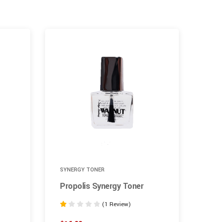
17
SYNERGY TONER
BACK
Propolis Synergy Toner
Sli
(1 Review)
Rated
Rate
1.00
2.00