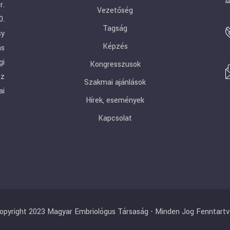
r.
Vezetőség
0.
Tagság
sy
Képzés
ás
gi
Kongresszusok
ez
Szakmai ajánlások
ai
Hírek, események
Kapcsolat
opyright 2023 Magyar Embriológus Társaság - Minden Jog Fenntartv