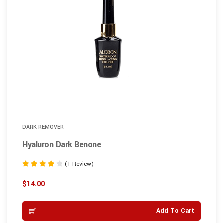
DARK REMOVER
Hyaluron Dark Benone
(1 Review)
Rated
4.00
$
14.00
out of 5
Add To Cart