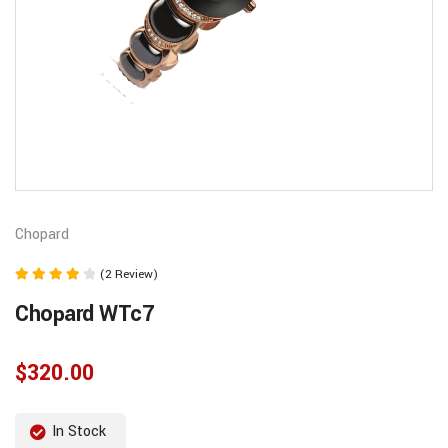
Chopard
(2 Review)
Rated
Chopard WTc7
4.00
out of 5
$
320.00
In Stock