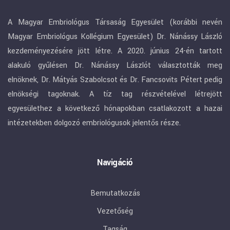
A Magyar Embriológus Társaság Egyesület (korábbi nevén
Magyar Embriológus Kollégium Egyesület) Dr. Nánássy László
kezdeményezésére jött létre. A 2020. június 24-én tartott
alakuló gyűlésen Dr. Nánássy Lászlót választották meg
elnöknek, Dr. Mátyás Szabolcsot és Dr. Fancsovits Pétert pedig
elnökségi tagoknak. A tíz tag részvételével létrejött
egyesülethez a következő hónapokban csatlakozott a hazai
intézetekben dolgozó embriológusok jelentős része.
Navigáció
Bemutatkozás
Vezetőség
Tagság