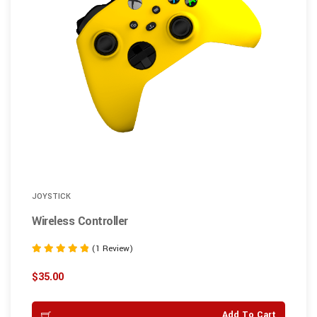
JOYSTICK
Wireless Controller
(1 Review)
Rated
5.00
$
35.00
out of 5
Add To Cart