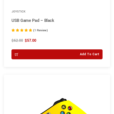
JOYSTICK
USB Game Pad – Black
(1 Review)
Rated
5.00
$
62.00
$
57.00
out of 5
Add To Cart