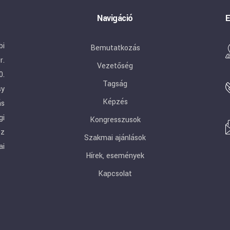
Navigáció
E
bi
Bemutatkozás
r.
Vezetőség
0.
Tagság
sy
Képzés
ás
gi
Kongresszusok
ez
Szakmai ajánlások
ai
Hírek, események
Kapcsolat