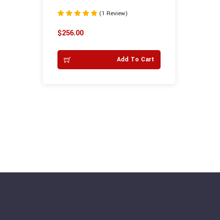
(1 Review)
Rated
5.00
$
256.00
out of 5
Add To Cart