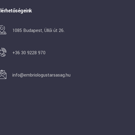
lérhetőségeink
1085 Budapest, Üllői út 26.
+36 30 9228 970
info@embriologustarsasag.hu