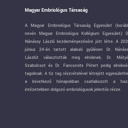
Magyar Embriológus Társaság
A Magyar Embriológus Társaság Egyesület (koráb
nevén Magyar Embriológus Kollégium Egyesület) D
Nánássy László kezdeményezésére jött létre. A 202
június 24-én tartott alakuló gyűlésen Dr. Nánás
Lászlót választották meg elnöknek, Dr. Máty
Szabolcsot és Dr. Fancsovits Pétert pedig elnöksé
tagoknak. A tíz tag részvételével létrejött egyesületh
a következő hónapokban csatlakozott a haz
intézetekben dolgozó embriológusok jelentős része.