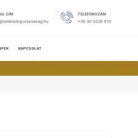
AIL CÍM
TELEFONSZÁM
o@embriologustarsasag.hu
+36 30 9228 970
NYEK
KAPCSOLAT