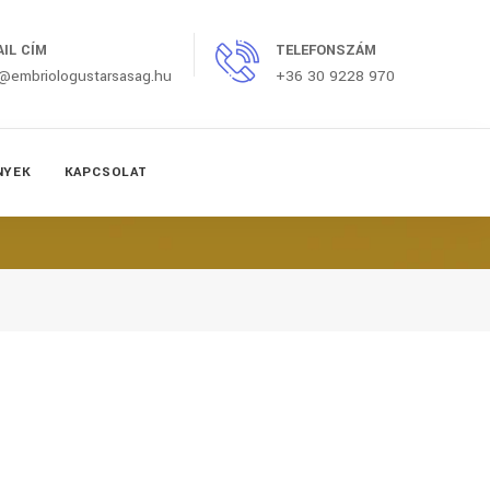
AIL CÍM
TELEFONSZÁM
o@embriologustarsasag.hu
+36 30 9228 970
NYEK
KAPCSOLAT