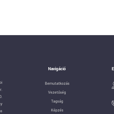
Navigáció
E
bi
Bemutatkozás
r.
Vezetőség
0.
Tagság
sy
Képzés
ás