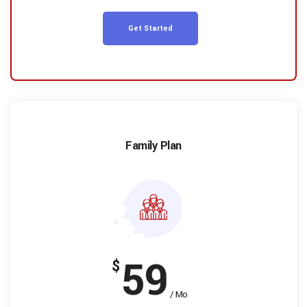
Get Started
Family Plan
59
$
/ Mo