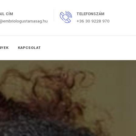
AIL CÍM
TELEFONSZÁM
o@embriologustarsasag.hu
+36 30 9228 970
NYEK
KAPCSOLAT