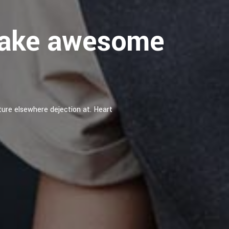
make awesome
ture elsewhere dejection at. Heart