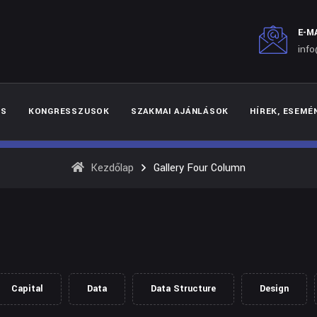
E-M
inf
ÉS
KONGRESSZUSOK
SZAKMAI AJÁNLÁSOK
HÍREK, ESEMÉ
Kezdőlap
Gallery Four Column
Capital
Data
Data Structure
Design