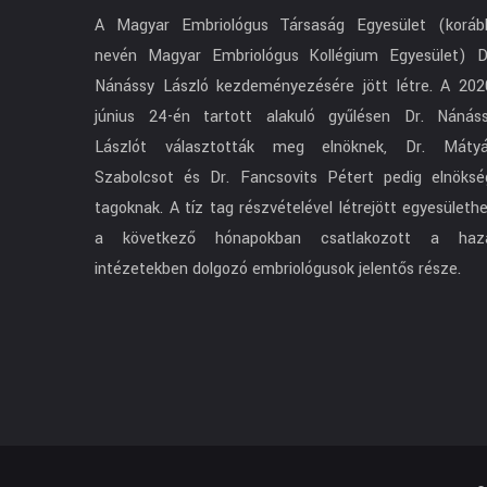
A Magyar Embriológus Társaság Egyesület (koráb
nevén Magyar Embriológus Kollégium Egyesület) D
Nánássy László kezdeményezésére jött létre. A 202
június 24-én tartott alakuló gyűlésen Dr. Nánás
Lászlót választották meg elnöknek, Dr. Máty
Szabolcsot és Dr. Fancsovits Pétert pedig elnöksé
tagoknak. A tíz tag részvételével létrejött egyesületh
a következő hónapokban csatlakozott a haz
intézetekben dolgozó embriológusok jelentős része.