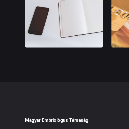
Financi
Trusted Business
Opportu
Magyar Embriológus Társaság