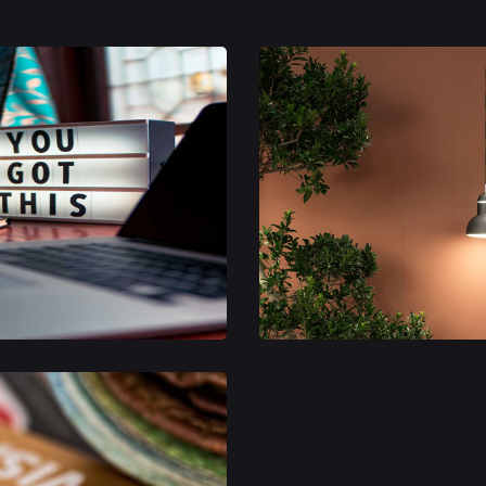
ss
gy
Market Research