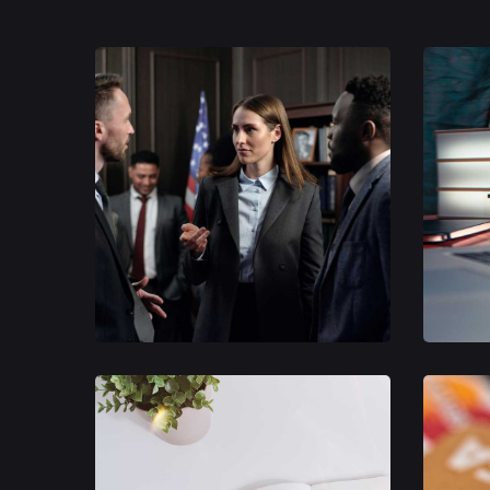
Client
Busine
Management
Strate