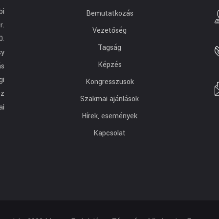
bi
Bemutatkozás
r.
Vezetőség
0.
Tagság
sy
Képzés
ás
gi
Kongresszusok
ez
Szakmai ajánlások
ai
Hírek, események
Kapcsolat