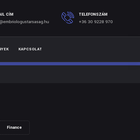
AIL CÍM
TELEFONSZÁM
o@embriologustarsasag.hu
+36 30 9228 970
NYEK
KAPCSOLAT
Finance