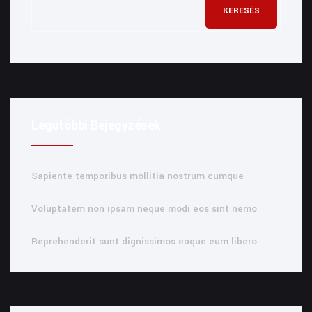
KERESÉS
Legutóbbi Bejegyzések
Sapiente temporibus mollitia nostrum cumque
Voluptatem non ipsam neque modi eos sint nemo
Reprehenderit sunt dignissimos eaque eum libero