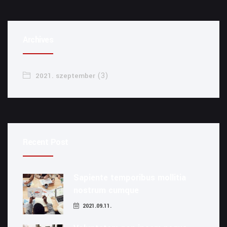
Archives
(3)
2021. szeptember
Recent Post
Sapiente temporibus mollitia
nostrum cumque
2021.09.11.