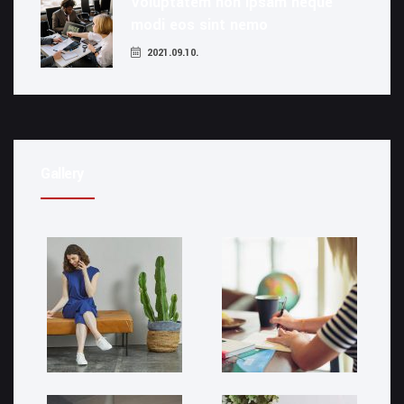
Voluptatem non ipsam neque
modi eos sint nemo
2021.09.10.
Gallery