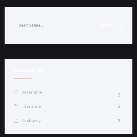
Category List
Determine
3
3
Literature
3
Zealously