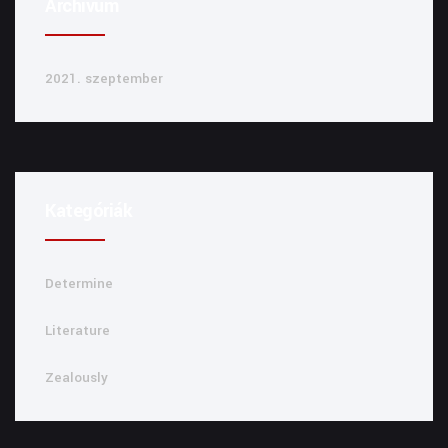
Archívum
2021. szeptember
Kategóriák
Determine
Literature
Zealously