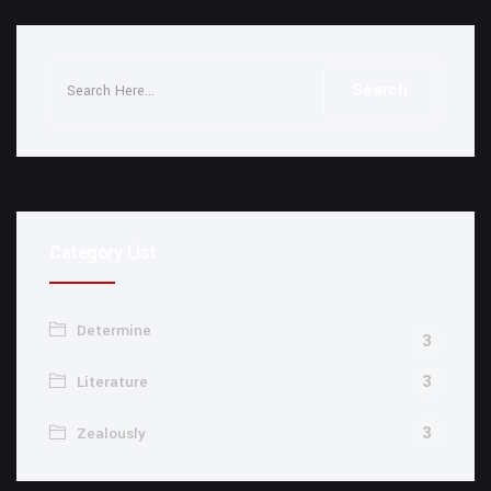
Category List
Determine
3
3
Literature
3
Zealously