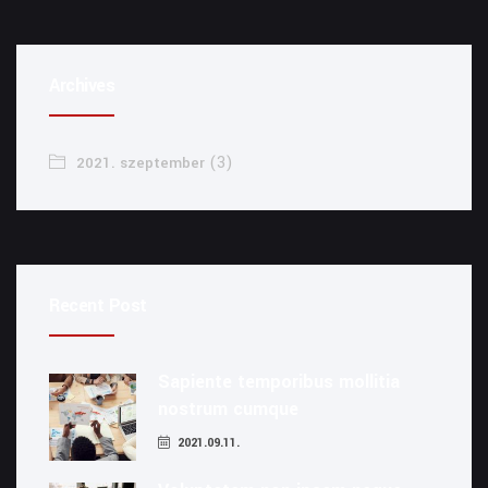
Archives
(3)
2021. szeptember
Recent Post
Sapiente temporibus mollitia
nostrum cumque
2021.09.11.