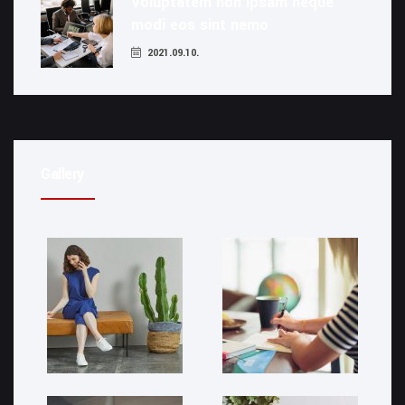
Voluptatem non ipsam neque
modi eos sint nemo
2021.09.10.
Gallery