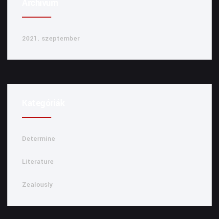
Archívum
2021. szeptember
Kategóriák
Determine
Literature
Zealously