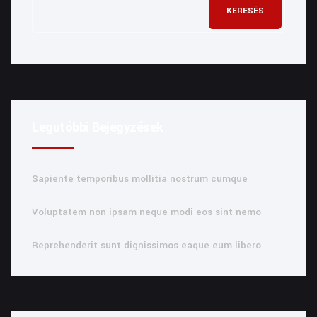
KERESÉS
Legutóbbi Bejegyzések
Sapiente temporibus mollitia nostrum cumque
Voluptatem non ipsam neque modi eos sint nemo
Reprehenderit sunt dignissimos eaque eum libero