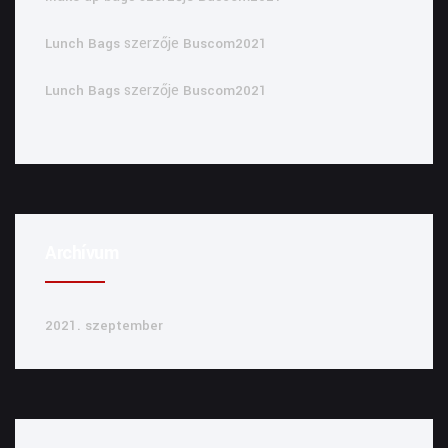
szerzője
Lunch Bags
Buscom2021
szerzője
Lunch Bags
Buscom2021
Archívum
2021. szeptember