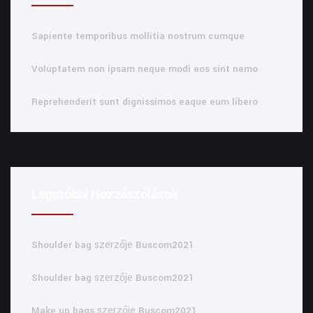
Sapiente temporibus mollitia nostrum cumque
Voluptatem non ipsam neque modi eos sint nemo
Reprehenderit sunt dignissimos eaque eum libero
Legutóbbi Hozzászólások
szerzője
Shoulder bag
Buscom2021
szerzője
Shoulder bag
Buscom2021
szerzője
Make up bags
Buscom2021