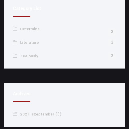
Category List
Determine
3
3
Literature
3
Zealously
Archives
(3)
2021. szeptember