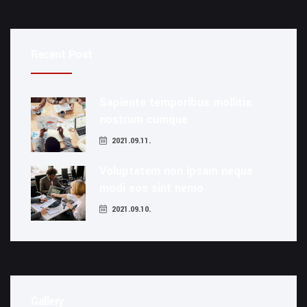
Recent Post
Sapiente temporibus mollitia
nostrum cumque
2021.09.11.
Voluptatem non ipsam neque
modi eos sint nemo
2021.09.10.
Gallery