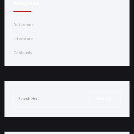
Kategóriák
Determine
Literature
Zealously