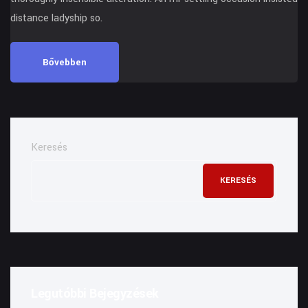
distance ladyship so.
Bővebben
Keresés
KERESÉS
Legutóbbi Bejegyzések