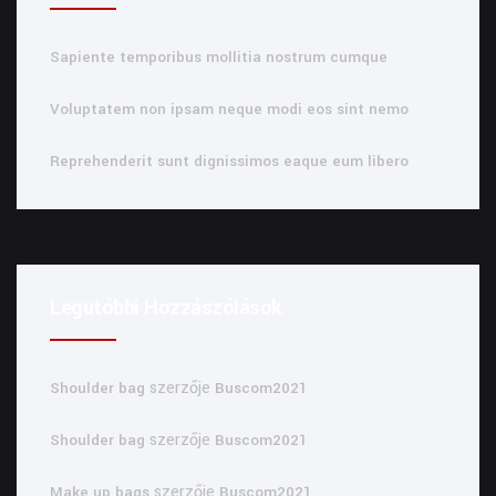
Sapiente temporibus mollitia nostrum cumque
Voluptatem non ipsam neque modi eos sint nemo
Reprehenderit sunt dignissimos eaque eum libero
Legutóbbi Hozzászólások
szerzője
Shoulder bag
Buscom2021
szerzője
Shoulder bag
Buscom2021
szerzője
Make up bags
Buscom2021