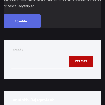
distance ladyship so.
Bővebben
Keresés
KERESÉS
Legutóbbi Bejegyzések