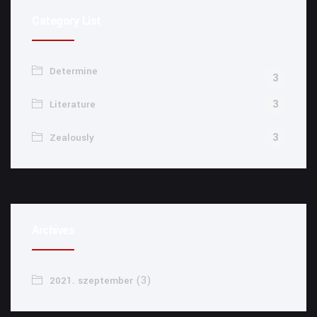
Category List
Determine
3
3
Literature
3
Zealously
Archives
(3)
2021. szeptember