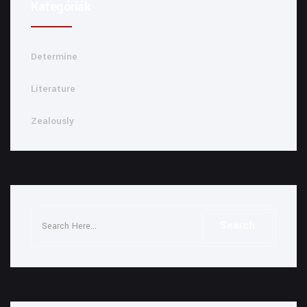
Kategóriák
Determine
Literature
Zealously