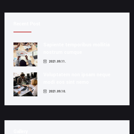
Recent Post
Sapiente temporibus mollitia
nostrum cumque
2021.09.11.
Voluptatem non ipsam neque
modi eos sint nemo
2021.09.10.
Gallery