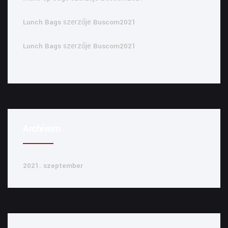
szerzője
Lunch Bags
Buscom2021
szerzője
Lunch Bags
Buscom2021
Archívum
2021. szeptember